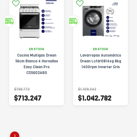
EN STOCK
EN STOCK
Cocina Multigas Drean
Lavarropas Automático
56cm Blanca 4 Hornallas
Drean Lcfdr0814sg 8kg
Easy Clean Pro
1400rpm Inverter Gris
CD5602AB0
$758.773
$1.109.343
$713.247
$1.042.782
1