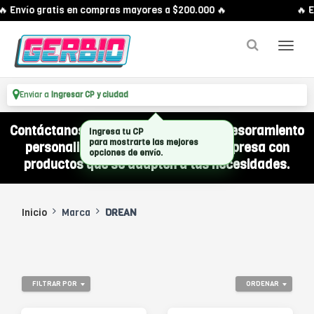
 Envío gratis en compras mayores a $200.000 🔥
🔥 E
Enviar a
Ingresar CP y ciudad
Contáctanos por WhatsApp y recibí asesoramiento
Ingresa tu CP
para mostrarte las mejores
personalizado para equipar a tu empresa con
opciones de envío.
productos que se adapten a tus necesidades.
Inicio
Marca
DREAN
FILTRAR POR
ORDENAR