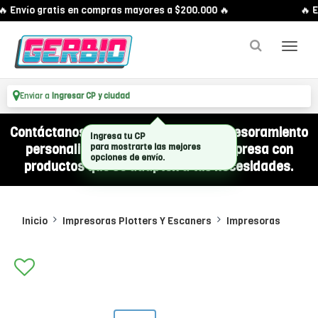
 Envío gratis en compras mayores a $200.000 🔥
🔥 En
Enviar a
Ingresar CP y ciudad
Contáctanos por WhatsApp y recibí asesoramiento
personalizado para equipar a tu empresa con
productos que se adapten a tus necesidades.
Inicio
Impresoras Plotters Y Escaners
Impresoras