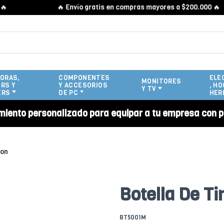
🔥 Envío gratis en compras mayores a $200.000 🔥
ORAS,
COMPONENTES
ELE
MONITORES
RS Y
Y ACCESORIOS
, HO
Y TV
ERS
DE PC
HER
miento personalizado para equipar a tu empresa con p
ion
Botella De T
BT5001M