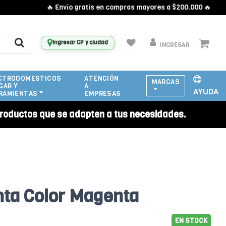
🔥 Envío gratis en compras mayores a $200.000 🔥
Ingresar CP y ciudad
INGRESAR
CTRODOMESTICOS
ATENCIÓN
MARCAS
GAR Y
A
AYUDA
RAMIENTAS
EMPRESAS
roductos que se adapten a tus necesidades.
inta Color Magenta
EN STOCK