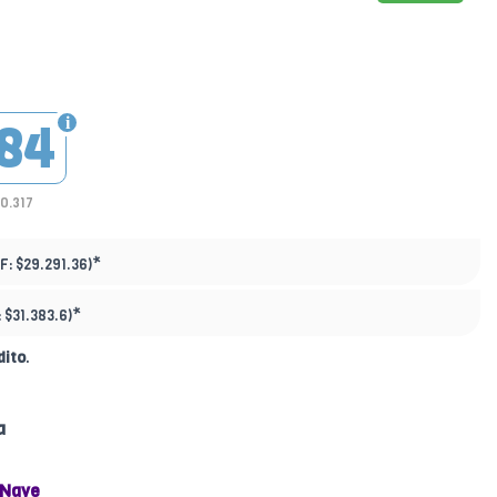
84
20.317
*
F:
$29.291.36)
*
:
$31.383.6)
dito
.
a
 Nave