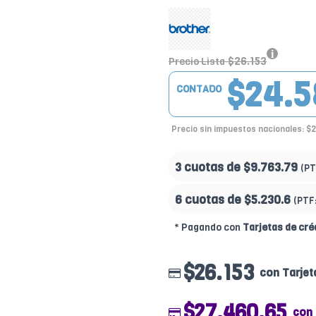
$26.153
Precio Lista
$24.5
CONTADO
Precio sin impuestos nacionales: $
3 cuotas de
$9.763.79
(PT
6 cuotas de
$5.230.6
(PTF
* Pagando con
Tarjetas de cré
$26.153
con Tarjet
$27.460.65
con