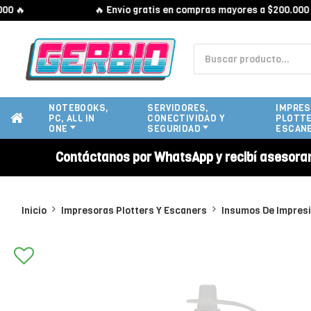

🔥 Envío gratis en compras mayores a $200.000 🔥
NOTEBOOKS,
SERVIDORES,
IMPRES
PC, ALL IN
CONECTIVIDAD Y
PLOTTE
ONE
SEGURIDAD
ESCAN
Contáctanos por WhatsApp y recibí asesora
Inicio
Impresoras Plotters Y Escaners
Insumos De Impres