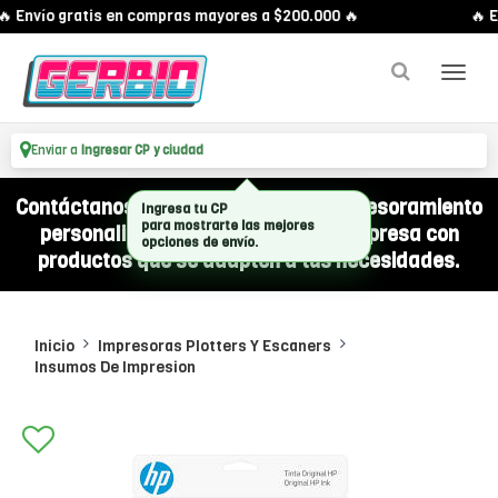
 Envío gratis en compras mayores a $200.000 🔥
🔥 E
Enviar a
Ingresar CP y ciudad
Contáctanos por WhatsApp y recibí asesoramiento
Ingresa tu CP
para mostrarte las mejores
personalizado para equipar a tu empresa con
opciones de envío.
productos que se adapten a tus necesidades.
Inicio
Impresoras Plotters Y Escaners
Insumos De Impresion