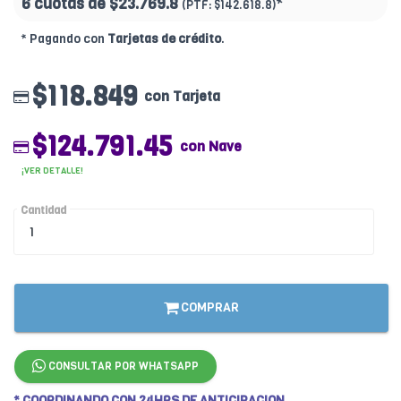
6 cuotas de
$23.769.8
*
(PTF:
$142.618.8)
* Pagando con
Tarjetas de crédito
.
$118.849
con Tarjeta
$124.791.45
con Nave
¡VER DETALLE!
Cantidad
COMPRAR
CONSULTAR POR WHATSAPP
* COORDINANDO CON 24HRS DE ANTICIPACION