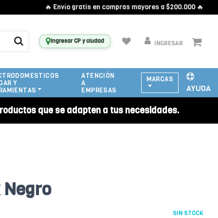
🔥 Envío gratis en compras mayores a $200.000 🔥
Ingresar CP y ciudad
INGRESAR
CTRODOMESTICOS
ATENCIÓN
MARCAS
GAR Y
A
AYUDA
RAMIENTAS
EMPRESAS
roductos que se adapten a tus necesidades.
x Negro
SIN STOCK