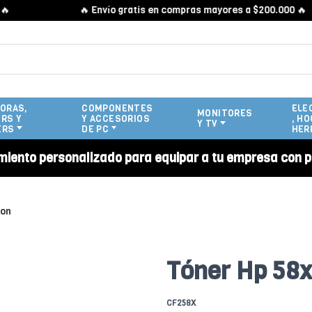
🔥 Envío gratis en compras mayores a $200.000 🔥
ORAS,
COMPONENTES
ELE
MONITORES
RS Y
Y ACCESORIOS
, HO
Y TV
ERS
DE PC
HER
miento personalizado para equipar a tu empresa con p
ion
Tóner Hp 58
CF258X