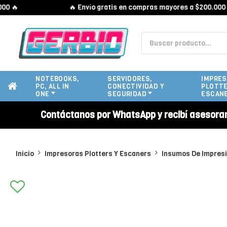
🔥
🔥 Envío gratis en compras mayores a $200.000 🔥
NOTEBOOKS,
SERVIDORES,
IMPRES
PC, ALL IN
CONECTIVIDAD Y
PLOTTE
ONE
SEGURIDAD
ESCAN
Contáctanos por WhatsApp y recibí asesora
Inicio
Impresoras Plotters Y Escaners
Insumos De Impres