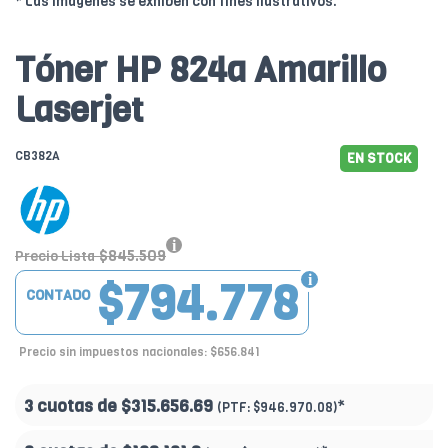
* Las imágenes se exhiben con fines ilustrativos.
Tóner HP 824a Amarillo
Laserjet
CB382A
EN STOCK
$845.509
Precio Lista
$794.778
CONTADO
Precio sin impuestos nacionales: $656.841
3 cuotas de
$315.656.69
*
(PTF:
$946.970.08)