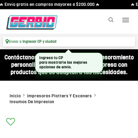
 Envío gratis en compras mayores a $200.000 🔥
🔥 E
Enviar a
Ingresar CP y ciudad
Contáctanos por WhatsApp y recibí asesoramiento
Ingresa tu CP
para mostrarte las mejores
personalizado para equipar a tu empresa con
opciones de envío.
productos que se adapten a tus necesidades.
Inicio
Impresoras Plotters Y Escaners
Insumos De Impresion