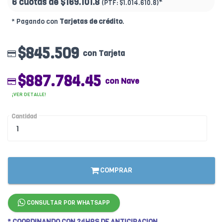
6 cuotas de
$169.101.8
*
(PTF:
$1.014.610.8)
* Pagando con
Tarjetas de crédito
.
$845.509
con Tarjeta
$887.784.45
con Nave
¡VER DETALLE!
Cantidad
COMPRAR
CONSULTAR POR WHATSAPP
* COORDINANDO CON 24HRS DE ANTICIPACION