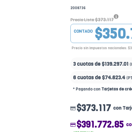
2008736
$373.117
Precio Lista
$350.
CONTADO
Precio sin impuestos nacionales: $
3 cuotas de
$139.297.01
(
6 cuotas de
$74.623.4
(P
* Pagando con
Tarjetas de cré
$373.117
con Tarj
$391.772.85
co