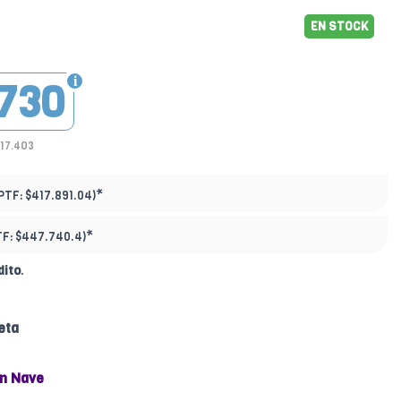
EN STOCK
730
317.403
*
PTF:
$417.891.04)
*
TF:
$447.740.4)
dito
.
eta
n Nave