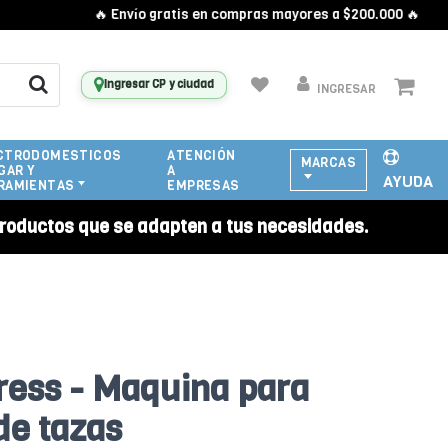
🔥 Envío gratis en compras mayores a $200.000 🔥
Ingresar CP y ciudad
INGRESAR
CTRODOMESTICOS
ATENCIÓN
MARCAS
GAR Y
A
AYUDA
RAMIENTAS
EMPRESAS
roductos que se adapten a tus necesidades.
ress - Maquina para
de tazas