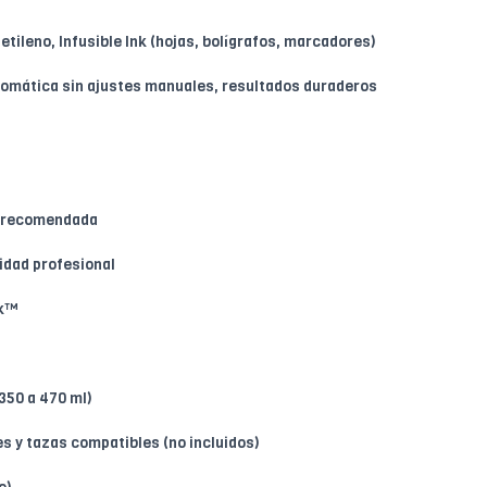
tileno, Infusible Ink (hojas, bolígrafos, marcadores)
tomática sin ajustes manuales, resultados duraderos
n recomendada
lidad profesional
nk™
(350 a 470 ml)
es y tazas compatibles (no incluidos)