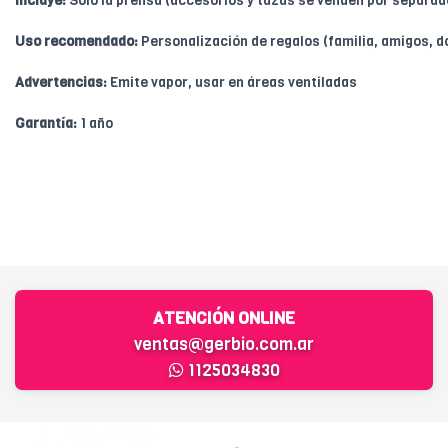
Incluye:
Solo la prensa (accesorios y tazas se venden por separad
Uso recomendado:
Personalización de regalos (familia, amigos, d
Advertencias:
Emite vapor, usar en áreas ventiladas
Garantía:
1 año
ATENCIÓN ONLINE
ventas@gerbio.com.ar
1125034830