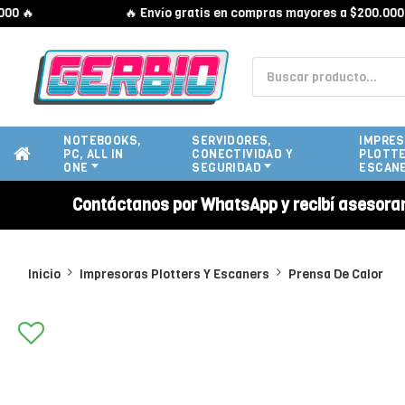

🔥 Envío gratis en compras mayores a $200.000 🔥
NOTEBOOKS,
SERVIDORES,
IMPRES
PC, ALL IN
CONECTIVIDAD Y
PLOTTE
ONE
SEGURIDAD
ESCAN
Contáctanos por WhatsApp y recibí asesora
Inicio
Impresoras Plotters Y Escaners
Prensa De Calor