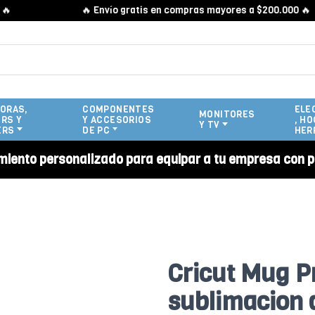
🔥 Envío gratis en compras mayores a $200.000 🔥
ORAS,
COMPONENTES
ELE
MONITORES
RS Y
Y ACCESORIOS
, HO
Y TV
ERS
DE PC
HER
miento personalizado para equipar a tu empresa con p
Cricut Mug P
sublimacion 