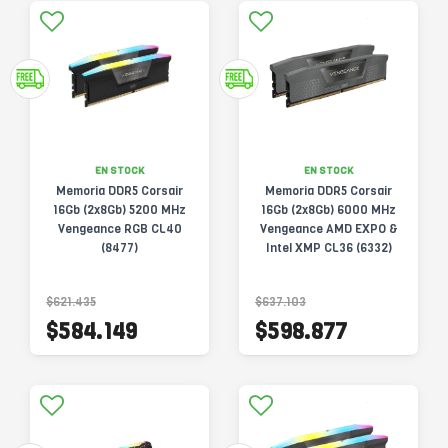
EN STOCK
EN STOCK
Memoria DDR5 Corsair
Memoria DDR5 Corsair
16Gb (2x8Gb) 5200 MHz
16Gb (2x8Gb) 6000 MHz
Vengeance RGB CL40
Vengeance AMD EXPO &
(8477)
Intel XMP CL36 (6332)
$621.435
$637.103
$584.149
$598.877