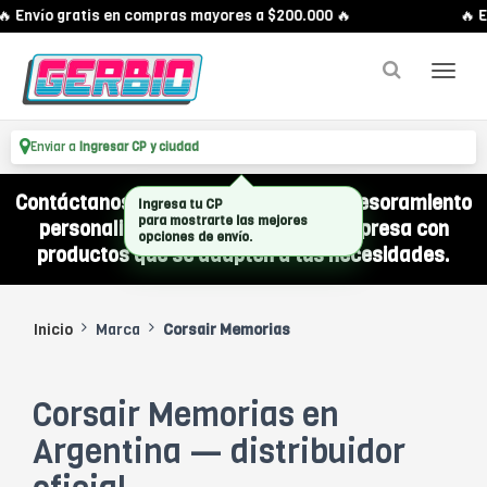
 Envío gratis en compras mayores a $200.000 🔥
🔥 E
Enviar a
Ingresar CP y ciudad
Contáctanos por WhatsApp y recibí asesoramiento
Ingresa tu CP
personalizado para equipar a tu empresa con
para mostrarte las mejores
opciones de envío.
productos que se adapten a tus necesidades.
Inicio
Marca
Corsair Memorias
Corsair Memorias en
Argentina — distribuidor