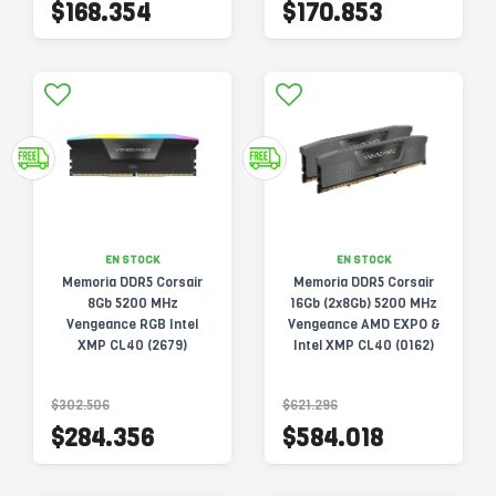
$168.354
$170.853
EN STOCK
EN STOCK
Memoria DDR5 Corsair
Memoria DDR5 Corsair
8Gb 5200 MHz
16Gb (2x8Gb) 5200 MHz
Vengeance RGB Intel
Vengeance AMD EXPO &
XMP CL40 (2679)
Intel XMP CL40 (0162)
$302.506
$621.296
$284.356
$584.018