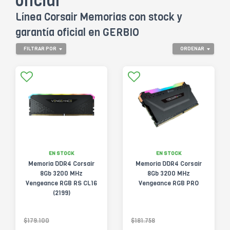
oficial
Línea Corsair Memorias con stock y
garantía oficial en GERBIO
FILTRAR POR
ORDENAR
EN STOCK
EN STOCK
Memoria DDR4 Corsair
Memoria DDR4 Corsair
8Gb 3200 MHz
8Gb 3200 MHz
Vengeance RGB RS CL16
Vengeance RGB PRO
(2199)
$179.100
$181.758