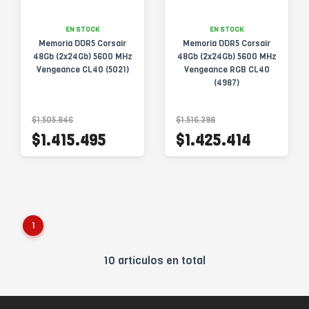
EN STOCK
EN STOCK
Memoria DDR5 Corsair
Memoria DDR5 Corsair
48Gb (2x24Gb) 5600 MHz
48Gb (2x24Gb) 5600 MHz
Vengeance CL40 (5021)
Vengeance RGB CL40
(4987)
$1.505.846
$1.516.398
$1.415.495
$1.425.414
1
10 artículos en total