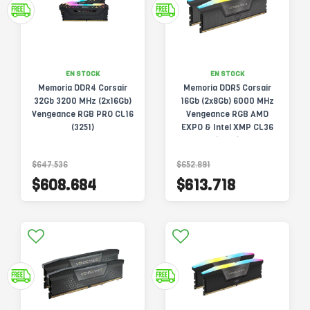
EN STOCK
EN STOCK
Memoria DDR4 Corsair
Memoria DDR5 Corsair
32Gb 3200 MHz (2x16Gb)
16Gb (2x8Gb) 6000 MHz
Vengeance RGB PRO CL16
Vengeance RGB AMD
(3251)
EXPO & Intel XMP CL36
(6295)
$647.536
$652.891
$608.684
$613.718