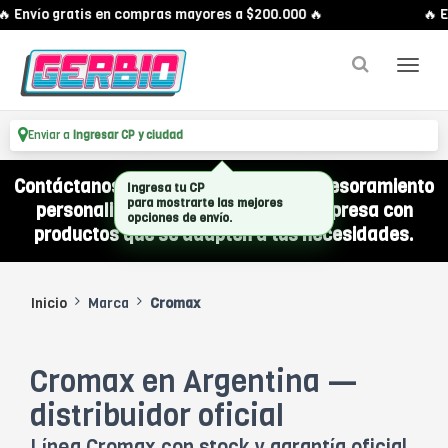
 Envío gratis en compras mayores a $200.000 🔥
🔥 E
Enviar a
Ingresar CP y ciudad
Contáctanos por WhatsApp y recibí asesoramiento
Ingresa tu CP
para mostrarte las mejores
personalizado para equipar a tu empresa con
opciones de envío.
productos que se adapten a tus necesidades.
Inicio
Marca
Cromax
Cromax en Argentina —
distribuidor oficial
Línea Cromax con stock y garantía oficial