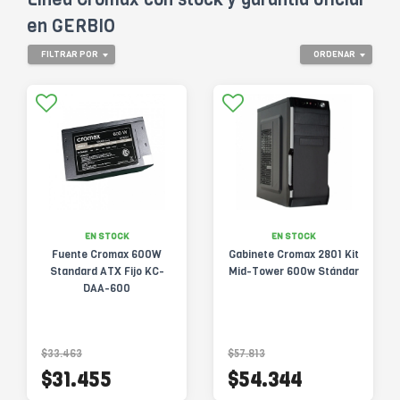
en GERBIO
FILTRAR POR
ORDENAR
EN STOCK
EN STOCK
Fuente Cromax 600W
Gabinete Cromax 2801 Kit
Standard ATX Fijo KC-
Mid-Tower 600w Stándar
DAA-600
$33.463
$57.813
$31.455
$54.344