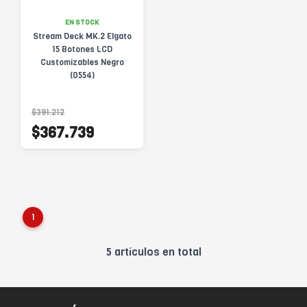
EN STOCK
Stream Deck MK.2 Elgato
15 Botones LCD
Customizables Negro
(0554)
$391.212
$367.739
1
5 artículos en total