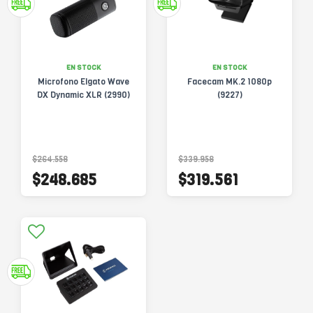
EN STOCK
EN STOCK
Microfono Elgato Wave
Facecam MK.2 1080p
DX Dynamic XLR (2990)
(9227)
$264.558
$339.958
$248.685
$319.561