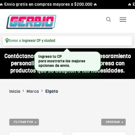
 Envío gratis en compras mayores a $200.000 🔥
🔥 E
Enviar a
Ingresar CP y ciudad
Contáctanos por WhatsApp y recibí asesoramiento
Ingresa tu CP
para mostrarte las mejores
personalizado para equipar a tu empresa con
opciones de envío.
productos que se adapten a tus necesidades.
Inicio
Marca
Elgato
FILTRAR POR
ORDENAR