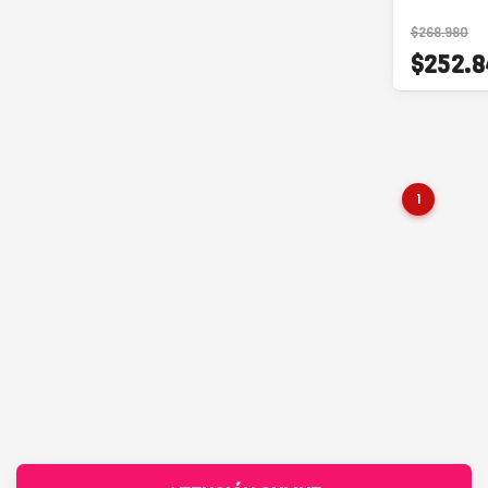
$268.980
$252.8
1