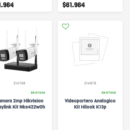
1.964
$61.964
214768
214878
EN STOCK
EN STOCK
amara 2mp Hikvision
Videoportero Analogico
sylink Kit Nks422w0h
Kit Hilook K13p