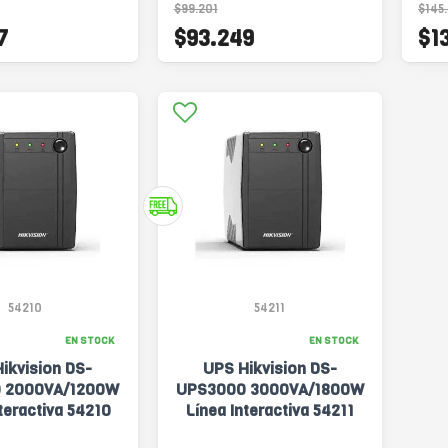
$99.201
$145.
7
$93.249
$1
54210
54211
EN STOCK
EN STOCK
ikvision DS-
UPS Hikvision DS-
 2000VA/1200W
UPS3000 3000VA/1800W
teractiva 54210
Línea Interactiva 54211