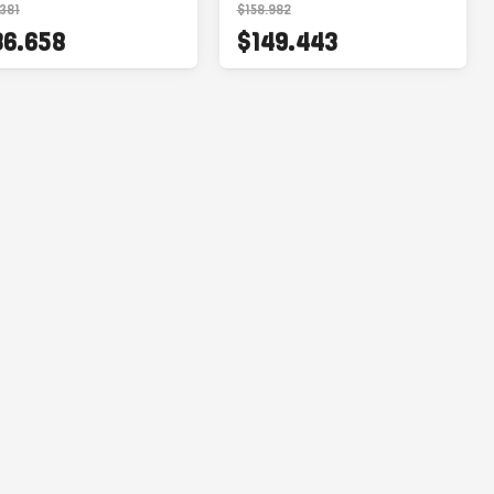
381
$158.982
36.658
$149.443