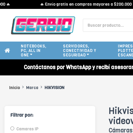

🔥 Envío gratis en compras mayores a $200.000 🔥
NOTEBOOKS,
SERVIDORES,
IMPRES
PC, ALL IN
CONECTIVIDAD Y
PLOTTE
ONE
SEGURIDAD
ESCAN
Contáctanos por WhatsApp y recibí asesora
Inicio
Marca
HIKVISION
Hikvi
Filtrar por:
video
Camaras IP
Cámaras 