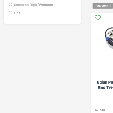
Camaras Digit/Webcam
ORDENAR
Ups
Balun Pa
Bnc Tvi
$7.748