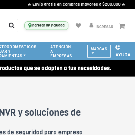
🔥 Envío gratis en compras mayores a $200.000 🔥
Ingresar CP y ciudad
INGRESAR
CTRODOMESTICOS
ATENCIÓN
MARCAS
GAR Y
A
AYUDA
RAMIENTAS
EMPRESAS
roductos que se adapten a tus necesidades.
NVR y soluciones de
nes de seguridad para empresa