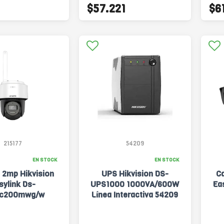
$57.221
$6
215177
54209
EN STOCK
EN STOCK
 2mp Hikvision
UPS Hikvision DS-
C
sylink Ds-
UPS1000 1000VA/600W
Ea
2c200mwg/w
Línea Interactiva 54209