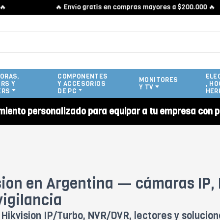
🔥 Envío gratis en compras mayores a $200.000 🔥
ORAS,
COMPONENTES
ELE
MONITORES
RS Y
Y ACCESORIOS
, HO
Y TV
ERS
DE PC
HER
miento personalizado para equipar a tu empresa con p
sion en Argentina — cámaras IP, 
vigilancia
Hikvision IP/Turbo, NVR/DVR, lectores y solucio