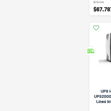
$72.114
$67.78
UPS H
UPS2000
Línea In