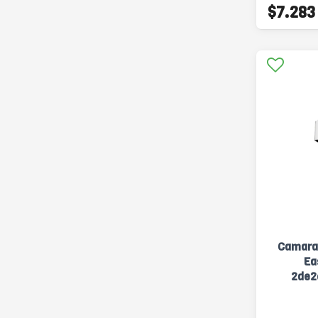
$7.283
Camara
Ea
2de