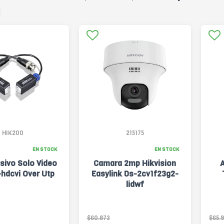
HIK200
215175
EN STOCK
EN STOCK
sivo Solo Video
Camara 2mp Hikvision
A
-hdcvi Over Utp
Easylink Ds-2cv1f23g2-
lidwf
$60.873
$65.9