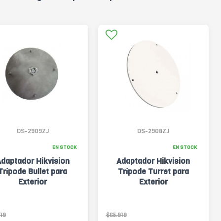
DS-2909ZJ
DS-2908ZJ
EN STOCK
EN STOCK
daptador Hikvision
Adaptador Hikvision
Trípode Bullet para
Trípode Turret para
Exterior
Exterior
19
$65.919