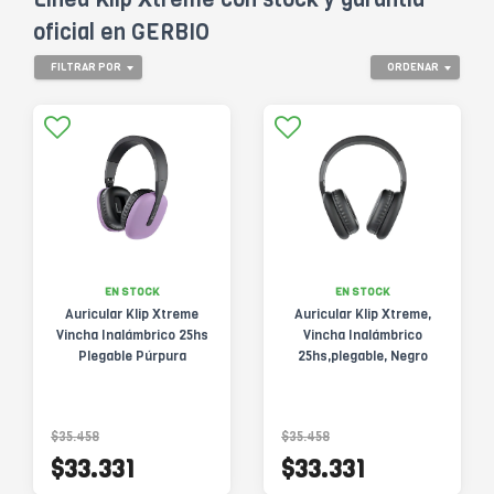
oficial en GERBIO
FILTRAR POR
ORDENAR
EN STOCK
EN STOCK
Auricular Klip Xtreme
Auricular Klip Xtreme,
Vincha Inalámbrico 25hs
Vincha Inalámbrico
Plegable Púrpura
25hs,plegable, Negro
$35.458
$35.458
$33.331
$33.331