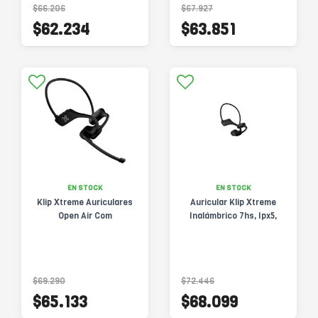
$66.206
$67.927
$62.234
$63.851
EN STOCK
EN STOCK
Klip Xtreme Auriculares
Auricular Klip Xtreme
Open Air Com
Inalámbrico 7hs, Ipx5,
$69.290
$72.446
$65.133
$68.099