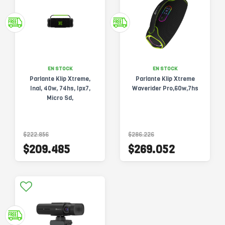
EN STOCK
EN STOCK
Parlante Klip Xtreme,
Parlante Klip Xtreme
Inal, 40w, 74hs, Ipx7,
Waverider Pro,60w,7hs
Micro Sd,
$222.856
$286.226
$209.485
$269.052