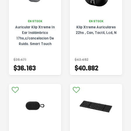
EN STOCK
EN STOCK
Auricular Klip Xtreme In
Klip Xtreme Auriculares
Ear Inalámbrico
22hs , Can, Tactil, Lcd, N
17hs,c/cancelacion De
Ruido. Smart Touch
$38.471
$43.492
$36.163
$40.882