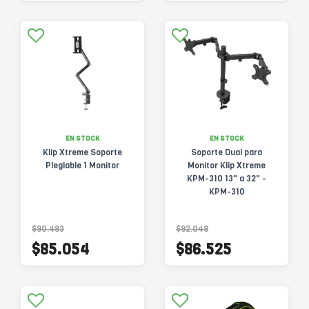
EN STOCK
EN STOCK
Klip Xtreme Soporte
Soporte Dual para
Pleglable 1 Monitor
Monitor Klip Xtreme
KPM-310 13" a 32" -
KPM-310
$90.483
$92.048
$85.054
$86.525