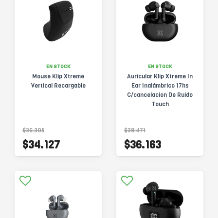
EN STOCK
EN STOCK
Mouse Klip Xtreme
Auricular Klip Xtreme In
Vertical Recargable
Ear Inalámbrico 17hs
C/cancelacion De Ruido
Touch
$36.305
$38.471
$34.127
$36.163