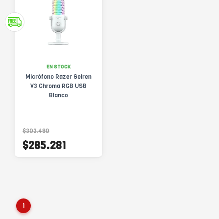
EN STOCK
Micrófono Razer Seiren
V3 Chroma RGB USB
Blanco
$303.490
$285.281
1