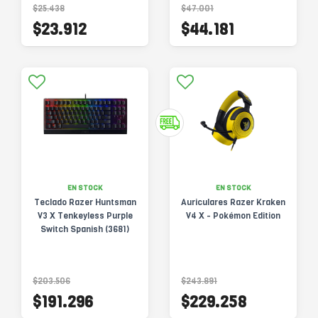
$25.438
$47.001
$23.912
$44.181
EN STOCK
EN STOCK
Teclado Razer Huntsman
Auriculares Razer Kraken
V3 X Tenkeyless Purple
V4 X - Pokémon Edition
Switch Spanish (3681)
$203.506
$243.891
$191.296
$229.258