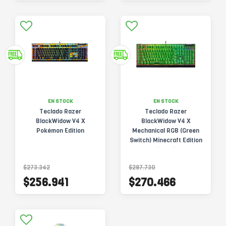
EN STOCK
EN STOCK
Teclado Razer
Teclado Razer
BlackWidow V4 X
BlackWidow V4 X
Pokémon Edition
Mechanical RGB (Green
Switch) Minecraft Edition
(2936)
$273.342
$287.730
$256.941
$270.466