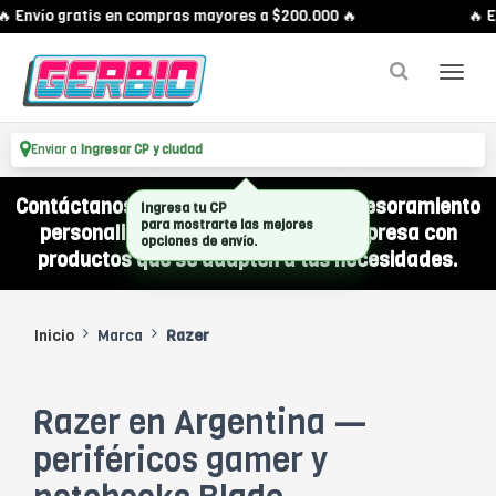
 Envío gratis en compras mayores a $200.000 🔥
🔥 E
Enviar a
Ingresar CP y ciudad
Contáctanos por WhatsApp y recibí asesoramiento
Ingresa tu CP
para mostrarte las mejores
personalizado para equipar a tu empresa con
opciones de envío.
productos que se adapten a tus necesidades.
Inicio
Marca
Razer
Razer en Argentina —
periféricos gamer y