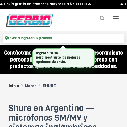
 Envío gratis en compras mayores a $200.000 🔥
🔥 E
Enviar a
Ingresar CP y ciudad
Contáctanos por WhatsApp y recibí asesoramiento
Ingresa tu CP
para mostrarte las mejores
personalizado para equipar a tu empresa con
opciones de envío.
productos que se adapten a tus necesidades.
Inicio
Marca
SHURE
Shure en Argentina —
micrófonos SM/MV y