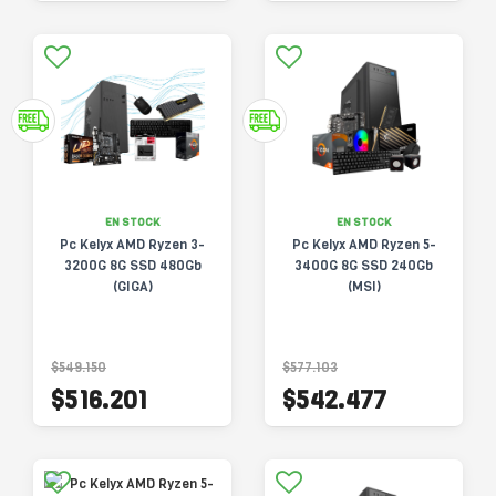
EN STOCK
EN STOCK
Pc Kelyx AMD Ryzen 3-
Pc Kelyx AMD Ryzen 5-
3200G 8G SSD 480Gb
3400G 8G SSD 240Gb
(GIGA)
(MSI)
$549.150
$577.103
$516.201
$542.477