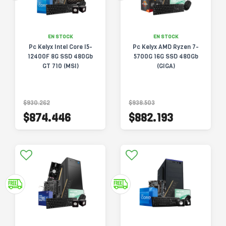
EN STOCK
EN STOCK
Pc Kelyx Intel Core I5-
Pc Kelyx AMD Ryzen 7-
12400F 8G SSD 480Gb
5700G 16G SSD 480Gb
GT 710 (MSI)
(GIGA)
$930.262
$938.503
$874.446
$882.193