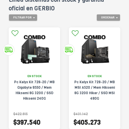
oficial en GERBIO
FILTRAR POR
ORDENAR
EN STOCK
EN STOCK
Pc Kelyx Kit 728-20 / MB
Pc Kelyx Kit 728-20 / MB
Gigabyte B550 / Mem
MSI A520 / Mem Hiksemi
Hiksemi 8G 3200 / SSD
8G 3200 Hiker / SSD MSI
Hiksemi 240G
480G
$422.915
$431.142
$397.540
$405.273