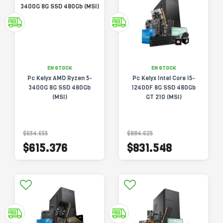
EN STOCK
EN STOCK
Pc Kelyx AMD Ryzen 5-
Pc Kelyx Intel Core I5-
3400G 8G SSD 480Gb
12400F 8G SSD 480Gb
(MSI)
GT 210 (MSI)
$654.655
$884.625
$615.376
$831.548