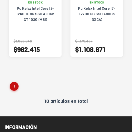
EN STOCK
EN STOCK
Pc Kelyx Intel Core I5-
Pc Kelyx Intel Core I7-
12400F 8G SSD 480Gb
12700 8G SSD 480Gb
GT 1030 (MSI)
(GIGA)
$1.023.846
$1.179.437
$962.415
$1.108.671
1
10 artículos en total
INFORMACIÓN