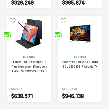
$326.249
$395.874
EN STOCK
EN STOCK
Tablet TCL NXTPaper 11
Smart Tv Led 55" 4K-UHD
Plus Negra con Flipcase y
TCL L55C655-F Google Tv
T-Pen 9469X2-2ALCAR11
$679.331
$1.006.530
$638.571
$946.138