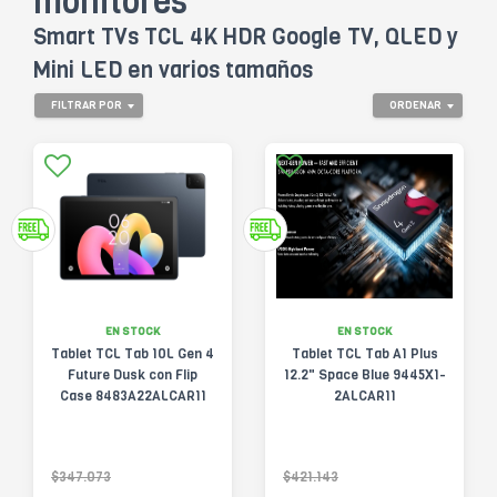
monitores
Smart TVs TCL 4K HDR Google TV, QLED y
Mini LED en varios tamaños
FILTRAR POR
ORDENAR
EN STOCK
EN STOCK
Tablet TCL Tab 10L Gen 4
Tablet TCL Tab A1 Plus
Future Dusk con Flip
12.2" Space Blue 9445X1-
Case 8483A22ALCAR11
2ALCAR11
$347.073
$421.143