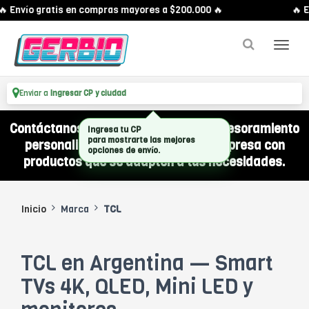
 Envío gratis en compras mayores a $200.000 🔥
🔥 E
Enviar a
Ingresar CP y ciudad
Contáctanos por WhatsApp y recibí asesoramiento
Ingresa tu CP
para mostrarte las mejores
personalizado para equipar a tu empresa con
opciones de envío.
productos que se adapten a tus necesidades.
Inicio
Marca
TCL
TCL en Argentina — Smart
TVs 4K, QLED, Mini LED y