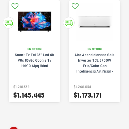
EN STOCK
EN STOCK
Smart Tv Tcl 65'' Led 4k
Aire Acondicionado Split
V6c 65v6c Google Tv
Inverter TCL 5700W
Hdr10 Aipq Hdmi
Frío/Calor Con
Inteligencia Artificial -
TACA5700FCSD-TPRO-
INV-AI
$1.218.559
$1.248.054
$1.145.445
$1.173.171