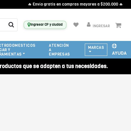
🔥 Envío gratis en compras mayores a $200.000 🔥
Ingresar CP y ciudad
INGRESAR
CTRODOMESTICOS
ATENCIÓN
MARCAS
GAR Y
A
AYUDA
RAMIENTAS
EMPRESAS
roductos que se adapten a tus necesidades.