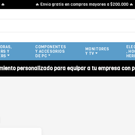
🔥 Envío gratis en compras mayores a $200.000 🔥
ORAS,
COMPONENTES
ELE
MONITORES
RS Y
Y ACCESORIOS
, HO
Y TV
ERS
DE PC
HER
miento personalizado para equipar a tu empresa con p