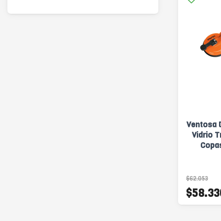
Ventosa 
Vidrio T
Copa
$62.053
$58.33