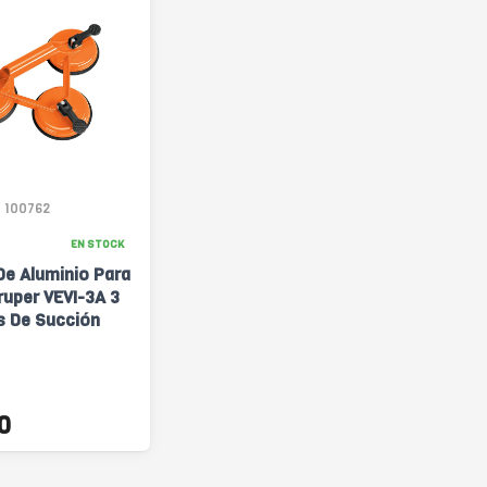
100762
EN STOCK
De Aluminio Para
ruper VEVI-3A 3
s De Succión
0