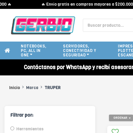
 🔥
🔥 Envío gratis en compras mayores a $200.000 🔥
NOTEBOOKS,
SERVIDORES,
IMPRES
PC, ALL IN
CONECTIVIDAD Y
PLOTTE
ONE
SEGURIDAD
ESCAN
Contáctanos por WhatsApp y recibí asesora
Inicio
Marca
TRUPER
Filtrar por:
ORDENAR
Herramientas