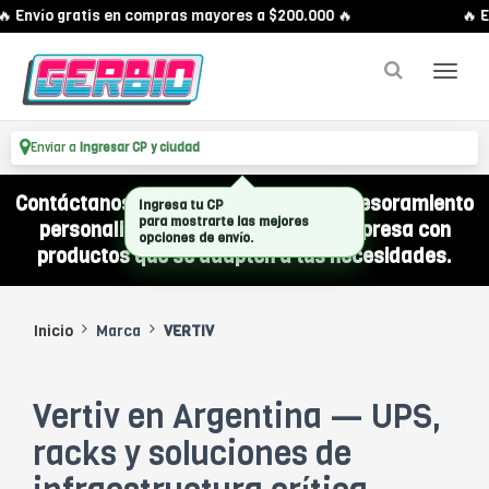
 Envío gratis en compras mayores a $200.000 🔥
🔥 E
Enviar a
Ingresar CP y ciudad
Contáctanos por WhatsApp y recibí asesoramiento
Ingresa tu CP
para mostrarte las mejores
personalizado para equipar a tu empresa con
opciones de envío.
productos que se adapten a tus necesidades.
Inicio
Marca
VERTIV
Vertiv en Argentina — UPS,
racks y soluciones de