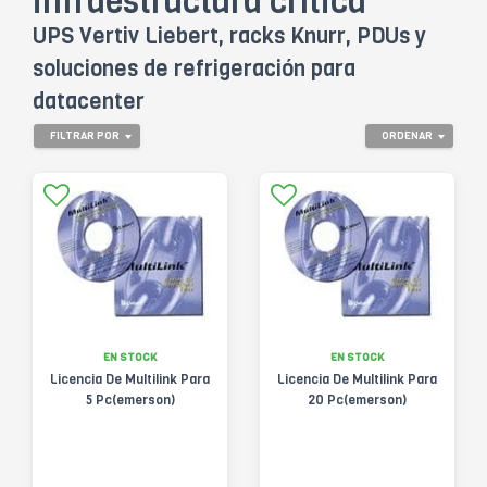
infraestructura crítica
UPS Vertiv Liebert, racks Knurr, PDUs y
soluciones de refrigeración para
datacenter
FILTRAR POR
ORDENAR
EN STOCK
EN STOCK
Licencia De Multilink Para
Licencia De Multilink Para
5 Pc(emerson)
20 Pc(emerson)