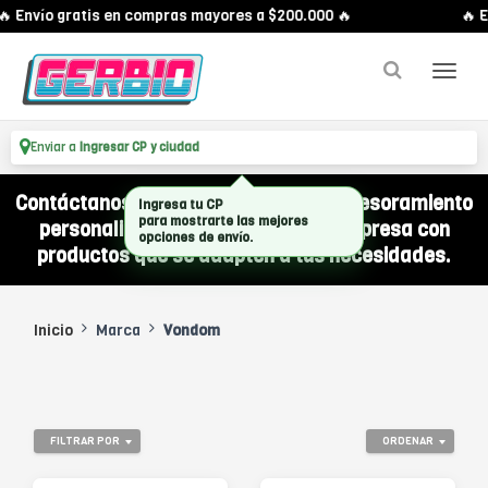
 Envío gratis en compras mayores a $200.000 🔥
🔥 E
Enviar a
Ingresar CP y ciudad
Contáctanos por WhatsApp y recibí asesoramiento
Ingresa tu CP
para mostrarte las mejores
personalizado para equipar a tu empresa con
opciones de envío.
productos que se adapten a tus necesidades.
Inicio
Marca
Vondom
FILTRAR POR
ORDENAR