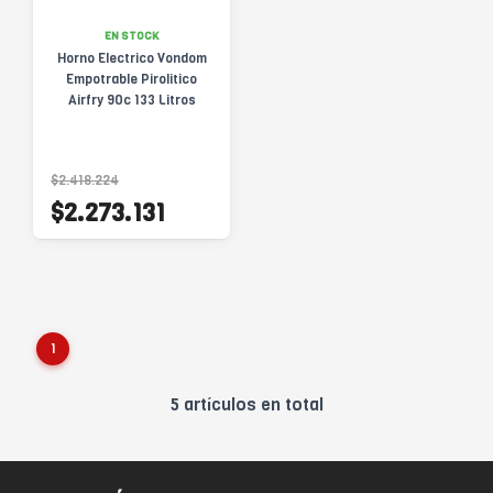
EN STOCK
Horno Electrico Vondom
Empotrable Pirolitico
Airfry 90c 133 Litros
$2.418.224
$2.273.131
1
5 artículos en total