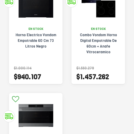
EN STOCK
EN STOCK
Horno Electrico Vondom
Combo Vondom Horno
Empotrable 60 Cm 73
Digital Empotrable De
Litros Negro
60cm + Anafe
Vitroceramico
$1.000.114
$1.550.279
$940.107
$1.457.262