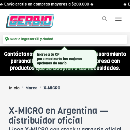
 Envío gratis en compras mayores a $200.000 🔥
🔥 E
Enviar a
Ingresar CP y ciudad
Contáctanos por WhatsApp y recibí asesoramiento
Ingresa tu CP
para mostrarte las mejores
personalizado para equipar a tu empresa con
opciones de envío.
productos que se adapten a tus necesidades.
Inicio
Marca
X-MICRO
X-MICRO en Argentina —
distribuidor oficial
Línea X-MICRO con stock y garantía oficial