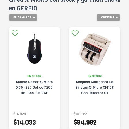
en GERBIO
FILTRAR POR
ORDENAR
EN STOCK
EN STOCK
Mouse Gamer X-Micro
Maquina Contadora De
XGM-230 Óptico 7200
Billetes X-Micro XM108
DPI Con Luz RGB
Con Detector UV
$14.929
$101.055
$14.033
$94.992