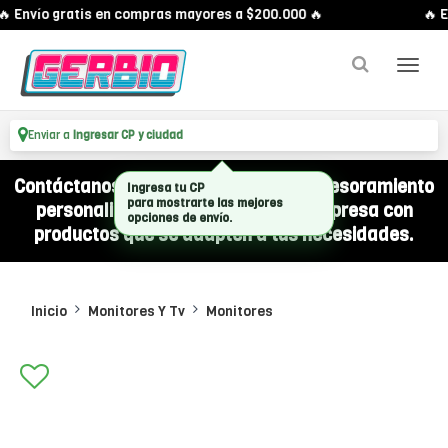
 Envío gratis en compras mayores a $200.000 🔥
🔥 E
Enviar a
Ingresar CP y ciudad
Contáctanos por WhatsApp y recibí asesoramiento
Ingresa tu CP
para mostrarte las mejores
personalizado para equipar a tu empresa con
opciones de envío.
productos que se adapten a tus necesidades.
Inicio
Monitores Y Tv
Monitores