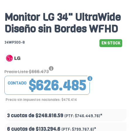
Monitor LG 34" UltraWide
Diseño sin Bordes WFHD
34WP500-B
EN STOCK
$666.473
Precio Lista
$626.485
CONTADO
Precio sin impuestos nacionales: $476.414
3 cuotas de
$248.816.59
*
(PTF:
$746.449.76)
6 cuotas de
$133.294.6
*
(PTF:
$799.767.6)