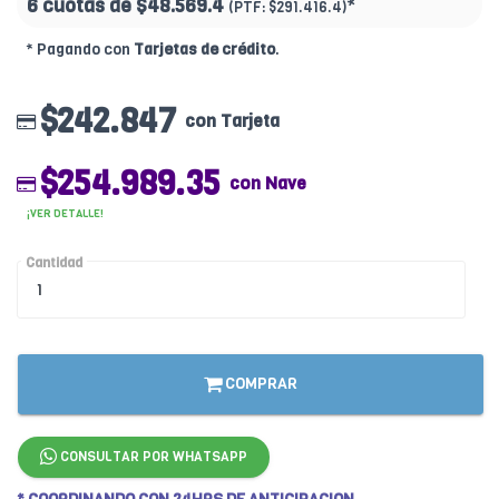
6 cuotas de
$48.569.4
*
(PTF:
$291.416.4)
* Pagando con
Tarjetas de crédito
.
$242.847
con Tarjeta
$254.989.35
con Nave
¡VER DETALLE!
Cantidad
COMPRAR
CONSULTAR POR WHATSAPP