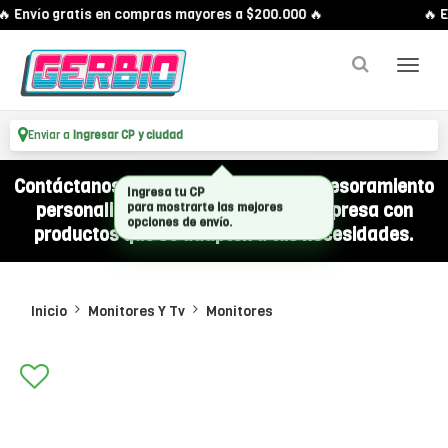
 Envío gratis en compras mayores a $200.000 🔥
🔥 En
Enviar a
Ingresar CP y ciudad
Contáctanos por WhatsApp y recibí asesoramiento
personalizado para equipar a tu empresa con
productos que se adapten a tus necesidades.
Inicio
Monitores Y Tv
Monitores