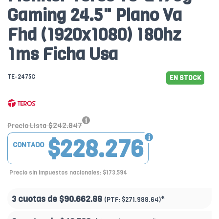
Gaming 24.5" Plano Va
Fhd (1920x1080) 180hz
1ms Ficha Usa
TE-2475G
EN STOCK
$242.847
Precio Lista
$228.276
CONTADO
Precio sin impuestos nacionales: $173.594
3 cuotas de
$90.662.88
*
(PTF:
$271.988.64)