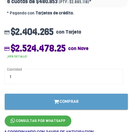
6 cuotas de
$480.853
*
(PTF:
$2.885.118)
* Pagando con
Tarjetas de crédito
.
$2.404.265
con Tarjeta
$2.524.478.25
con Nave
¡VER DETALLE!
Cantidad
COMPRAR
CONSULTAR POR WHATSAPP