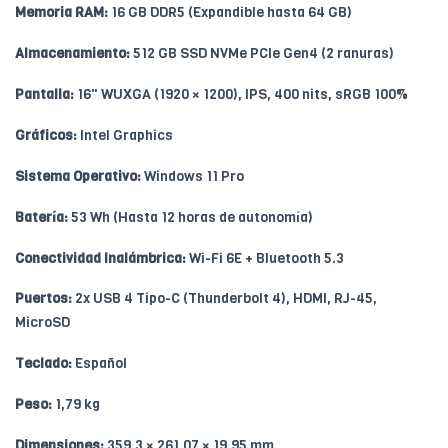
Memoria RAM:
16 GB DDR5 (Expandible hasta 64 GB)
Almacenamiento:
512 GB SSD NVMe PCIe Gen4 (2 ranuras)
Pantalla:
16" WUXGA (1920 × 1200), IPS, 400 nits, sRGB 100%
Gráficos:
Intel Graphics
Sistema Operativo:
Windows 11 Pro
Batería:
53 Wh (Hasta 12 horas de autonomía)
Conectividad Inalámbrica:
Wi-Fi 6E + Bluetooth 5.3
Puertos:
2x USB 4 Tipo-C (Thunderbolt 4), HDMI, RJ-45,
MicroSD
Teclado:
Español
Peso:
1,79 kg
Dimensiones:
359,3 × 261,07 × 19,95 mm