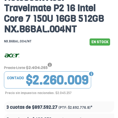
Travelmate P2 16 Intel
Core 7 150U 16GB 512GB
NX.B6BAL.004NT
NX.B6BAL.004/NT
EN STOCK
$2.404.265
Precio Lista
$2.260.009
CONTADO
Precio sin impuestos nacionales: $2.045.257
3 cuotas de
$897.592.27
*
(PTF:
$2.692.776.8)