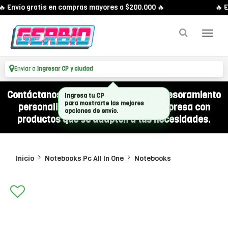
 Envío gratis en compras mayores a $200.000 🔥
🔥 En
Enviar a
Ingresar CP y ciudad
Contáctanos por WhatsApp y recibí asesoramiento
personalizado para equipar a tu empresa con
productos que se adapten a tus necesidades.
Inicio
Notebooks Pc All In One
Notebooks