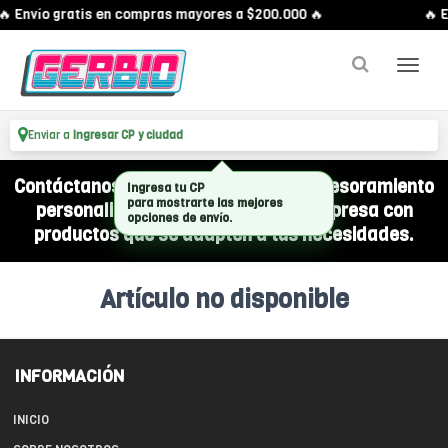
🔥 Envío gratis en compras mayores a $200.000 🔥
🔥 E
Enviar a
Ingresar CP y ciudad
Contáctanos por WhatsApp y recibí asesoramiento
Ingresa tu CP
para mostrarte las mejores
personalizado para equipar a tu empresa con
opciones de envío.
productos que se adapten a tus necesidades.
Artículo no disponible
INFORMACIÓN
INICIO