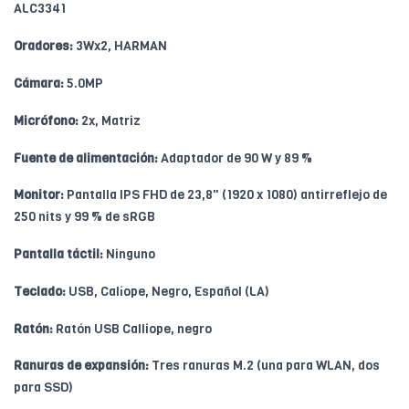
ALC3341
Oradores:
3Wx2, HARMAN
Cámara:
5.0MP
Micrófono:
2x, Matriz
Fuente de alimentación:
Adaptador de 90 W y 89 %
Monitor:
Pantalla IPS FHD de 23,8" (1920 x 1080) antirreflejo de
250 nits y 99 % de sRGB
Pantalla táctil:
Ninguno
Teclado:
USB, Calíope, Negro, Español (LA)
Ratón:
Ratón USB Calliope, negro
Ranuras de expansión:
Tres ranuras M.2 (una para WLAN, dos
para SSD)