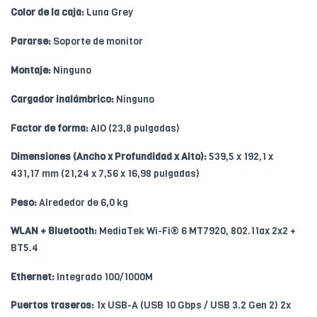
Color de la caja:
Luna Grey
Pararse:
Soporte de monitor
Montaje:
Ninguno
Cargador inalámbrico:
Ninguno
Factor de forma:
AIO (23,8 pulgadas)
Dimensiones (Ancho x Profundidad x Alto):
539,5 x 192,1 x
431,17 mm (21,24 x 7,56 x 16,98 pulgadas)
Peso:
Alrededor de 6,0 kg
WLAN + Bluetooth:
MediaTek Wi-Fi® 6 MT7920, 802.11ax 2x2 +
BT5.4
Ethernet:
Integrado 100/1000M
Puertos traseros:
1x USB-A (USB 10 Gbps / USB 3.2 Gen 2) 2x