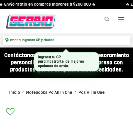
 Envío gratis en compras mayores a $200.000 🔥
🔥 En
Enviar a
Ingresar CP y ciudad
Contáctanos por WhatsApp y recibí asesoramiento
personalizado para equipar a tu empresa con
productos que se adapten a tus necesidades.
Inicio
Notebooks Pc All In One
Pcs All In One