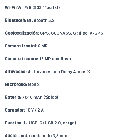
Wi-Fi:
Wi-Fi 5 (802.11ac 1x1)
Bluetooth:
Bluetooth 5.2
Geolocalización:
GPS, GLONASS, Galileo, A-GPS
Cámara frontal:
8 MP
Cámara trasera:
13 MP con flash
Altavoces:
4 altavoces con Dolby Atmos®
Micrófono:
Mono
Batería:
7040 mAh (típico)
Cargador:
10 V / 2 A
Puertos:
1× USB-C (USB 2.0, carga)
Audio:
Jack combinado 3,5 mm