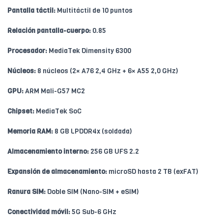
Pantalla táctil:
Multitáctil de 10 puntos
Relación pantalla-cuerpo:
0.85
Procesador:
MediaTek Dimensity 6300
Núcleos:
8 núcleos (2× A76 2,4 GHz + 6× A55 2,0 GHz)
GPU:
ARM Mali-G57 MC2
Chipset:
MediaTek SoC
Memoria RAM:
8 GB LPDDR4x (soldada)
Almacenamiento interno:
256 GB UFS 2.2
Expansión de almacenamiento:
microSD hasta 2 TB (exFAT)
Ranura SIM:
Doble SIM (Nano-SIM + eSIM)
Conectividad móvil:
5G Sub-6 GHz