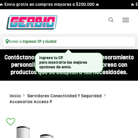
 Envío gratis en compras mayores a $200.000 🔥
🔥 E
Enviar a
Ingresar CP y ciudad
Contáctanos por WhatsApp y recibí asesoramiento
Ingresa tu CP
para mostrarte las mejores
personalizado para equipar a tu empresa con
opciones de envío.
productos que se adapten a tus necesidades.
Inicio
Servidores Conectividad Y Seguridad
Accesorios Access P