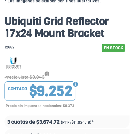
* Las imágenes se exhiben con fines ilustrativos.
Ubiquiti Grid Reflector
17x24 Mount Bracket
12662
EN STOCK
$9.843
Precio Lista
$9.252
CONTADO
Precio sin impuestos nacionales: $8.373
3 cuotas de
$3.674.72
*
(PTF:
$11.024.16)