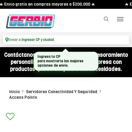
 Envío gratis en compras mayores a $200.000 🔥
🔥 E
Enviar a
Ingresar CP y ciudad
Contáctanos por WhatsApp y recibí asesoramiento
personalizado para equipar a tu empresa con
productos que se adapten a tus necesidades.
Inicio
Servidores Conectividad Y Seguridad
Access Points