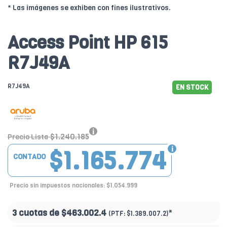
* Las imágenes se exhiben con fines ilustrativos.
Access Point HP 615
R7J49A
R7J49A
EN STOCK
$1.240.185
Precio Lista
$1.165.774
CONTADO
Precio sin impuestos nacionales: $1.054.999
3 cuotas de
$463.002.4
*
(PTF:
$1.389.007.2)