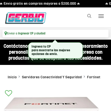
 Envío gratis en compras mayores a $200.000 🔥
🔥 E
Enviar a
Ingresar CP y ciudad
Contáctanos por WhatsApp y recibí asesoramiento
Ingresa tu CP
para mostrarte las mejores
personalizado para equipar a tu empresa con
opciones de envío.
productos que se adapten a tus necesidades.
Inicio
Servidores Conectividad Y Seguridad
Fortinet