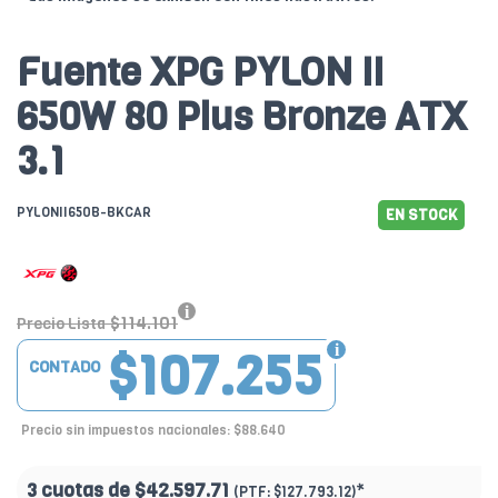
Fuente XPG PYLON II
650W 80 Plus Bronze ATX
3.1
PYLONII650B-BKCAR
EN STOCK
$114.101
Precio Lista
$107.255
CONTADO
Precio sin impuestos nacionales: $88.640
3 cuotas de
$42.597.71
*
(PTF:
$127.793.12)