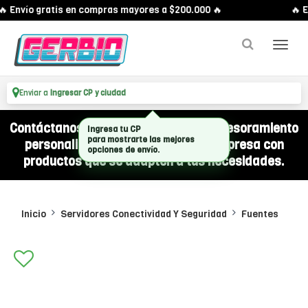
 Envío gratis en compras mayores a $200.000 🔥
🔥 E
Enviar a
Ingresar CP y ciudad
Contáctanos por WhatsApp y recibí asesoramiento
personalizado para equipar a tu empresa con
productos que se adapten a tus necesidades.
Inicio
Servidores Conectividad Y Seguridad
Fuentes