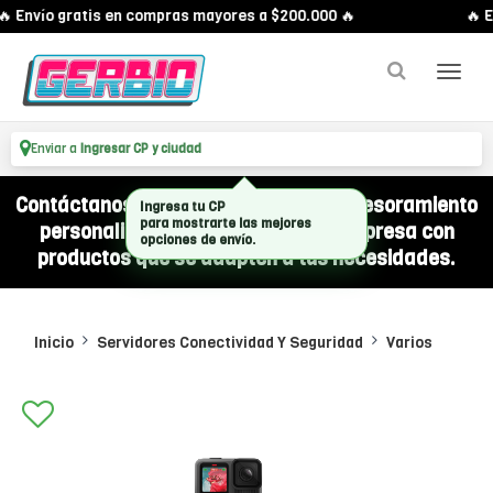
 Envío gratis en compras mayores a $200.000 🔥
🔥 E
Enviar a
Ingresar CP y ciudad
Contáctanos por WhatsApp y recibí asesoramiento
personalizado para equipar a tu empresa con
productos que se adapten a tus necesidades.
Inicio
Servidores Conectividad Y Seguridad
Varios