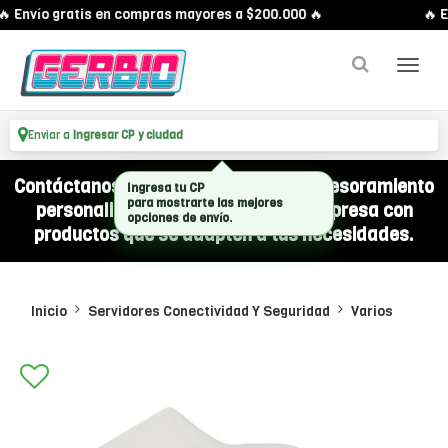
 Envío gratis en compras mayores a $200.000 🔥
🔥 E
Enviar a
Ingresar CP y ciudad
Contáctanos por WhatsApp y recibí asesoramiento
Ingresa tu CP
para mostrarte las mejores
personalizado para equipar a tu empresa con
opciones de envío.
productos que se adapten a tus necesidades.
Inicio
Servidores Conectividad Y Seguridad
Varios