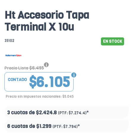
Ht Accesorio Tapa
Terminal X 10u
35102
EN STOCK
$6.495
Precio Lista
$6.105
CONTADO
Precio sin impuestos nacionales: $5.045
3 cuotas de
$2.424.8
*
(PTF:
$7.274.4)
6 cuotas de
$1.299
*
(PTF:
$7.794)