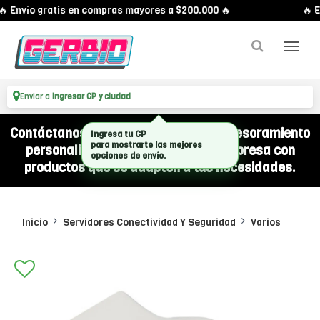
 Envío gratis en compras mayores a $200.000 🔥
🔥 E
Enviar a
Ingresar CP y ciudad
Contáctanos por WhatsApp y recibí asesoramiento
Ingresa tu CP
personalizado para equipar a tu empresa con
para mostrarte las mejores
opciones de envío.
productos que se adapten a tus necesidades.
Inicio
Servidores Conectividad Y Seguridad
Varios