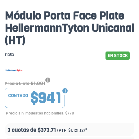
Módulo Porta Face Plate
HellermannTyton Unicanal
(HT)
11353
EN STOCK
$1.001
Precio Lista
$941
CONTADO
Precio sin impuestos nacionales: $778
3 cuotas de
$373.71
*
(PTF:
$1.121.12)