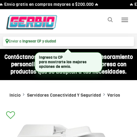
 Envío gratis en compras mayores a $200.000 🔥
🔥 E
Enviar a
Ingresar CP y ciudad
Contáctanos por WhatsApp y recibí asesoramiento
Ingresa tu CP
personalizado para equipar a tu empresa con
para mostrarte las mejores
opciones de envío.
productos que se adapten a tus necesidades.
Inicio
Servidores Conectividad Y Seguridad
Varios