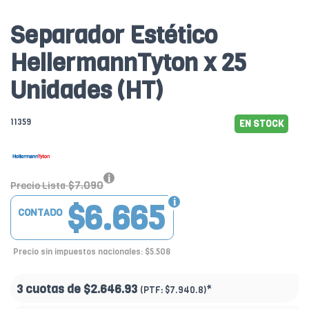
Separador Estético
HellermannTyton x 25
Unidades (HT)
11359
EN STOCK
$7.090
Precio Lista
$6.665
CONTADO
Precio sin impuestos nacionales: $5.508
3 cuotas de
$2.646.93
*
(PTF:
$7.940.8)