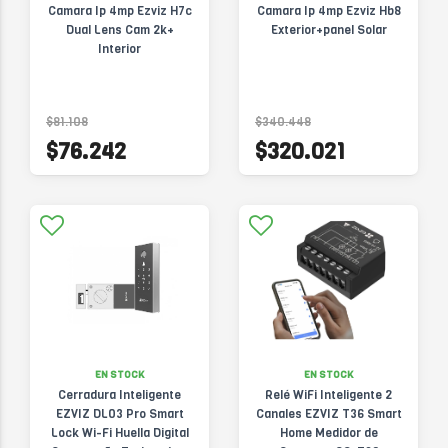
Camara Ip 4mp Ezviz H7c
Camara Ip 4mp Ezviz Hb8
Dual Lens Cam 2k+
Exterior+panel Solar
Interior
$81.108
$340.448
$76.242
$320.021
EN STOCK
EN STOCK
Cerradura Inteligente
Relé WiFi Inteligente 2
EZVIZ DL03 Pro Smart
Canales EZVIZ T36 Smart
Lock Wi-Fi Huella Digital
Home Medidor de