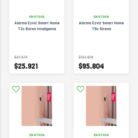
EN STOCK
EN STOCK
Alarma Ezviz Smart Home
Alarma Ezviz Smart Home
T3c Boton Inteligente
T9c Sirena
$27.575
$101.919
$25.921
$95.804
EN STOCK
EN STOCK