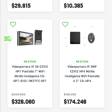
$29.815
$10.385
EN STOCK
EN STOCK
Videoportero IP 2K EZVIZ
Videoportero IP 2MP
HP7 Pantalla 7" WiFi
EZVIZ HP4 Mirilla
Mirilla Inteligente CS-
Inteligente WiFi Pantalla
HP7-R101-1W2TFC HP7
4.3" CS-HP4
$349.000
$185.368
$328.060
$174.246