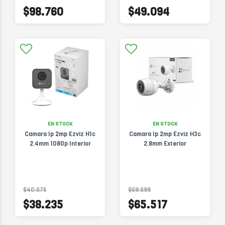
$98.760
$49.094
EN STOCK
EN STOCK
Camara Ip 2mp Ezviz H1c
Camara Ip 2mp Ezviz H3c
2.4mm 1080p Interior
2.8mm Exterior
$40.675
$69.699
$38.235
$65.517