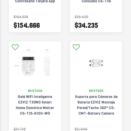
Contraseña Tarjeta App
Consumo CS-T36
Remoto CS-DL03-Pro
$164.538
$36.420
$154.666
$34.235
EN STOCK
EN STOCK
Relé WiFi Inteligente
Soporte para Cámaras de
EZVIZ T35WD Smart
Batería EZVIZ Montaje
Home Domótica Matter
Pared/Techo 360° CS-
CS-T35-R100-WD
CMT-Battery Camera
Mount
$31.718
$11.048