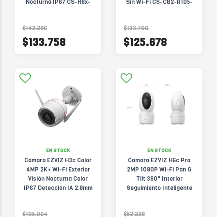
Nocturna IP67 CS-H8x-
Sin Wi-Fi CS-CB2-R105-
R100-8H4WKFL
1K3F4GA-BK
$142.296
$133.700
$133.758
$125.678
EN STOCK
EN STOCK
Cámara EZVIZ H3c Color
Cámara EZVIZ H6c Pro
4MP 2K+ Wi-Fi Exterior
2MP 1080P Wi-Fi Pan &
Visión Nocturna Color
Tilt 360° Interior
IP67 Detección IA 2.8mm
Seguimiento Inteligente
CS-H3c-R100-1J4WKFL
Audio Bidireccional CS-
H6c-R105-1L2WF
$105.064
$52.228