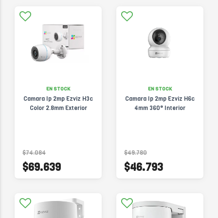
EN STOCK
EN STOCK
Camara Ip 2mp Ezviz H3c
Camara Ip 2mp Ezviz H6c
Color 2.8mm Exterior
4mm 360° Interior
$74.084
$49.780
$69.639
$46.793