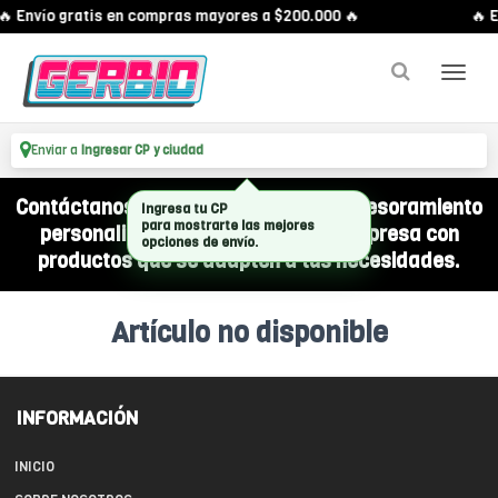
🔥 Envío gratis en compras mayores a $200.000 🔥
🔥 E
Enviar a
Ingresar CP y ciudad
Contáctanos por WhatsApp y recibí asesoramiento
Ingresa tu CP
para mostrarte las mejores
personalizado para equipar a tu empresa con
opciones de envío.
productos que se adapten a tus necesidades.
Artículo no disponible
INFORMACIÓN
INICIO