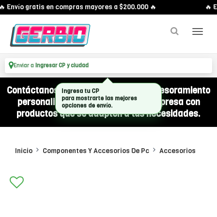
 Envío gratis en compras mayores a $200.000 🔥
🔥 E
Enviar a
Ingresar CP y ciudad
Contáctanos por WhatsApp y recibí asesoramiento
Ingresa tu CP
para mostrarte las mejores
personalizado para equipar a tu empresa con
opciones de envío.
productos que se adapten a tus necesidades.
Inicio
Componentes Y Accesorios De Pc
Accesorios