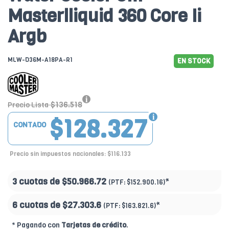
Masterlliquid 360 Core Ii
Argb
MLW-D36M-A18PA-R1
EN STOCK
$136.518
Precio Lista
$128.327
CONTADO
Precio sin impuestos nacionales: $116.133
3 cuotas de
$50.966.72
*
(PTF:
$152.900.16)
6 cuotas de
$27.303.6
*
(PTF:
$163.821.6)
* Pagando con
Tarjetas de crédito
.