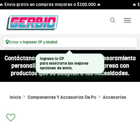
 Envío gratis en compras mayores a $200.000 🔥
🔥 E
Enviar a
Ingresar CP y ciudad
Contáctanos por WhatsApp y recibí asesoramiento
Ingresa tu CP
personalizado para equipar a tu empresa con
para mostrarte las mejores
opciones de envío.
productos que se adapten a tus necesidades.
Inicio
Componentes Y Accesorios De Pc
Accesorios