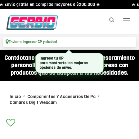
 Envío gratis en compras mayores a $200.000 🔥
🔥 E
Enviar a
Ingresar CP y ciudad
Contáctanos por WhatsApp y recibí asesoramiento
personalizado para equipar a tu empresa con
productos que se adapten a tus necesidades.
Inicio
Componentes Y Accesorios De Pc
Camaras Digit Webcam