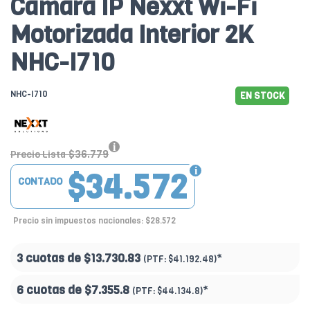
Cámara IP Nexxt Wi-Fi
Motorizada Interior 2K
NHC-I710
NHC-I710
EN STOCK
$36.779
Precio Lista
$34.572
CONTADO
Precio sin impuestos nacionales: $28.572
3 cuotas de
$13.730.83
*
(PTF:
$41.192.48)
6 cuotas de
$7.355.8
*
(PTF:
$44.134.8)