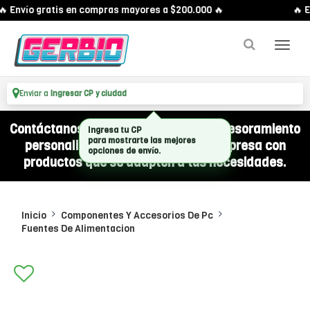
 Envío gratis en compras mayores a $200.000 🔥
🔥 E
Enviar a
Ingresar CP y ciudad
Contáctanos por WhatsApp y recibí asesoramiento
Ingresa tu CP
personalizado para equipar a tu empresa con
para mostrarte las mejores
opciones de envío.
productos que se adapten a tus necesidades.
Inicio
Componentes Y Accesorios De Pc
Fuentes De Alimentacion