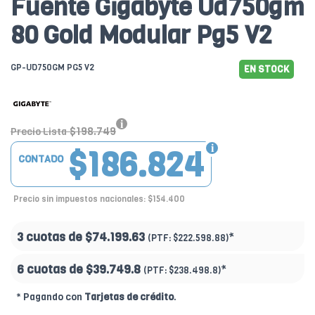
Fuente Gigabyte Ud750gm
80 Gold Modular Pg5 V2
GP-UD750GM PG5 V2
EN STOCK
$198.749
Precio Lista
$186.824
CONTADO
Precio sin impuestos nacionales: $154.400
3 cuotas de
$74.199.63
*
(PTF:
$222.598.88)
6 cuotas de
$39.749.8
*
(PTF:
$238.498.8)
* Pagando con
Tarjetas de crédito
.