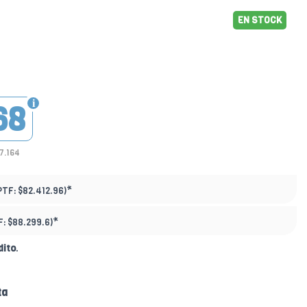
EN STOCK
68
7.164
*
PTF:
$82.412.96)
*
F:
$88.299.6)
dito
.
ta