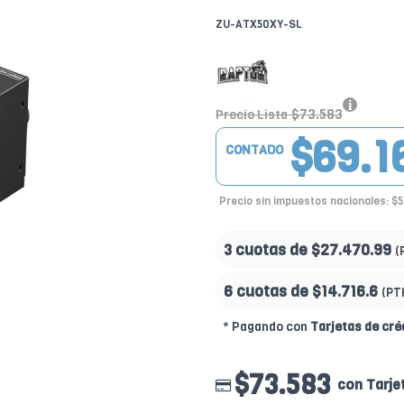
ZU-ATX50XY-SL
$73.583
Precio Lista
$69.1
CONTADO
Precio sin impuestos nacionales: $5
3 cuotas de
$27.470.99
(
6 cuotas de
$14.716.6
(PT
* Pagando con
Tarjetas de cré
$73.583
con Tarje