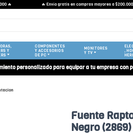

🔥 Envío gratis en compras mayores a $200.000 🔥
ORAS,
COMPONENTES
ELE
MONITORES
RS Y
Y ACCESORIOS
, HO
Y TV
ERS
DE PC
HER
miento personalizado para equipar a tu empresa con p
ntacion
Fuente Rapto
Negro (2869)