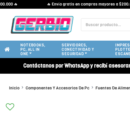
00 🔥
🔥 Envío gratis en compras mayores a $200.000 
NOTEBOOKS,
SERVIDORES,
IMPRES
PC, ALL IN
CONECTIVIDAD Y
PLOTTE
ONE
SEGURIDAD
ESCAN
Contáctanos por WhatsApp y recibí asesora
Inicio
Componentes Y Accesorios De Pc
Fuentes De Alime