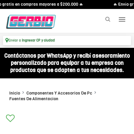
 gratis en compras mayores a $200.000 🔥
🔥 Envío gr
Enviar a
Ingresar CP y ciudad
Contáctanos por WhatsApp y recibí asesoramiento
personalizado para equipar a tu empresa con
productos que se adapten a tus necesidades.
Inicio
Componentes Y Accesorios De Pc
Fuentes De Alimentacion