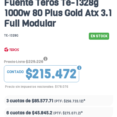
Fuente Teros Te-1328g
1000w 80 Plus Gold Atx 3.1
Full Modular
TE-1328G
EN STOCK
$229.226
Precio Lista
$215.472
CONTADO
Precio sin impuestos nacionales: $178.076
3 cuotas de
$85.577.71
*
(PTF:
$256.733.12)
6 cuotas de
$45.845.2
*
(PTF:
$275.071.2)