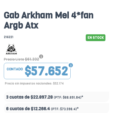
Gab Arkham Mel 4*fan
Argb Atx
216221
EN STOCK
$61.332
Precio Lista
$57.652
CONTADO
Precio sin impuestos nacionales: $52.174
3 cuotas de
$22.897.28
*
(PTF:
$68.691.84)
6 cuotas de
$12.266.4
*
(PTF:
$73.598.4)