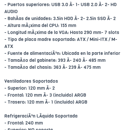
- Puertos superiores: USB 3.0 Ã- 1- USB 2.0 Ã- 2- HD
AUDIO
- BahÃ­as de unidades: 3.5in HDD Ã- 2- 2.5in SSD Ã- 2
- Altura mÃ¡xima del CPU: 155 mm
- Longitud mÃ¡xima de la VGA: Hasta 290 mm- 7 slots
- Tipo de placa madre soportada: ATX / Mini-ITX / M-
ATX
- Fuente de alimentaciÃ³n: Ubicada en la parte inferior
- TamaÃ±o del gabinete: 393 Ã- 240 Ã- 485 mm
- TamaÃ±o del chasis: 363 Ã- 239 Ã- 475 mm
Ventiladores Soportados
- Superior: 120 mm Ã- 2
- Frontal: 120 mm Ã- 3 (incluido) ARGB
- Trasero: 120 mm Ã- 1 (incluido) ARGB
RefrigeraciÃ³n LÃ­quida Soportada
- Frontal: 240 mm
- Superior: NO soporta