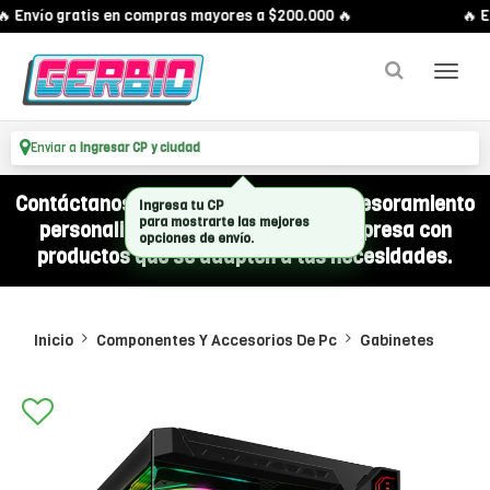
 Envío gratis en compras mayores a $200.000 🔥
🔥 En
Enviar a
Ingresar CP y ciudad
Contáctanos por WhatsApp y recibí asesoramiento
personalizado para equipar a tu empresa con
productos que se adapten a tus necesidades.
Inicio
Componentes Y Accesorios De Pc
Gabinetes