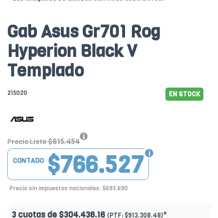
Gab Asus Gr701 Rog
Hyperion Black V
Templado
215020
EN STOCK
$815.454
Precio Lista
$766.527
CONTADO
Precio sin impuestos nacionales: $693.690
3 cuotas de
$304.436.16
*
(PTF:
$913.308.48)