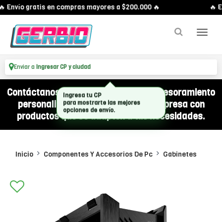
 Envío gratis en compras mayores a $200.000 🔥
🔥 En
Enviar a
Ingresar CP y ciudad
Contáctanos por WhatsApp y recibí asesoramiento
personalizado para equipar a tu empresa con
productos que se adapten a tus necesidades.
Inicio
Componentes Y Accesorios De Pc
Gabinetes