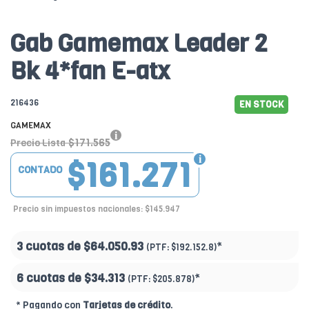
Gab Gamemax Leader 2
Bk 4*fan E-atx
216436
EN STOCK
GAMEMAX
$171.565
Precio Lista
$161.271
CONTADO
Precio sin impuestos nacionales: $145.947
3 cuotas de
$64.050.93
*
(PTF:
$192.152.8)
6 cuotas de
$34.313
*
(PTF:
$205.878)
* Pagando con
Tarjetas de crédito
.