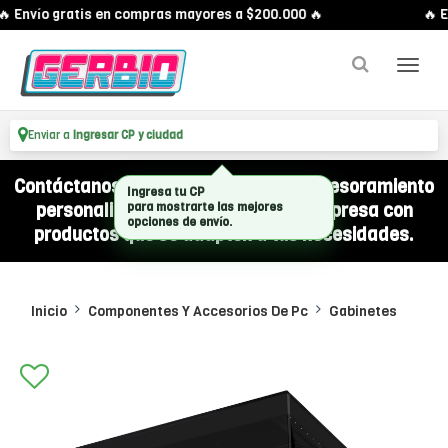
 Envío gratis en compras mayores a $200.000 🔥
🔥 En
Enviar a
Ingresar CP y ciudad
Contáctanos por WhatsApp y recibí asesoramiento
personalizado para equipar a tu empresa con
productos que se adapten a tus necesidades.
Inicio
Componentes Y Accesorios De Pc
Gabinetes