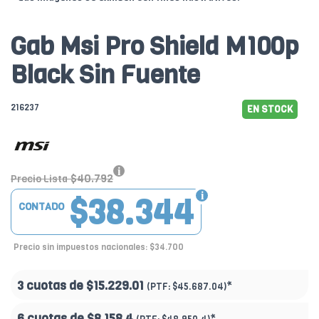
Gab Msi Pro Shield M100p
Black Sin Fuente
216237
EN STOCK
$40.792
Precio Lista
$38.344
CONTADO
Precio sin impuestos nacionales: $34.700
3 cuotas de
$15.229.01
*
(PTF:
$45.687.04)
6 cuotas de
$8.158.4
*