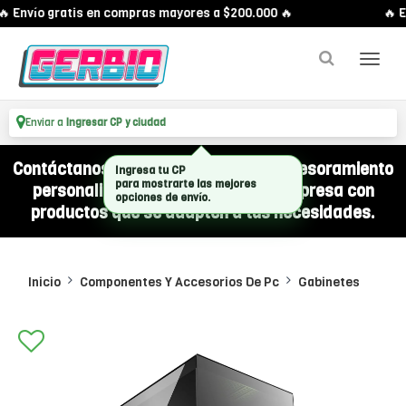
 Envío gratis en compras mayores a $200.000 🔥
🔥 E
Enviar a
Ingresar CP y ciudad
Contáctanos por WhatsApp y recibí asesoramiento
Ingresa tu CP
personalizado para equipar a tu empresa con
para mostrarte las mejores
opciones de envío.
productos que se adapten a tus necesidades.
Inicio
Componentes Y Accesorios De Pc
Gabinetes