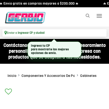
 Envío gratis en compras mayores a $200.000 🔥
🔥 E
Enviar a
Ingresar CP y ciudad
Contáctanos por WhatsApp y recibí asesoramiento
Ingresa tu CP
para mostrarte las mejores
personalizado para equipar a tu empresa con
opciones de envío.
productos que se adapten a tus necesidades.
Inicio
Componentes Y Accesorios De Pc
Gabinetes