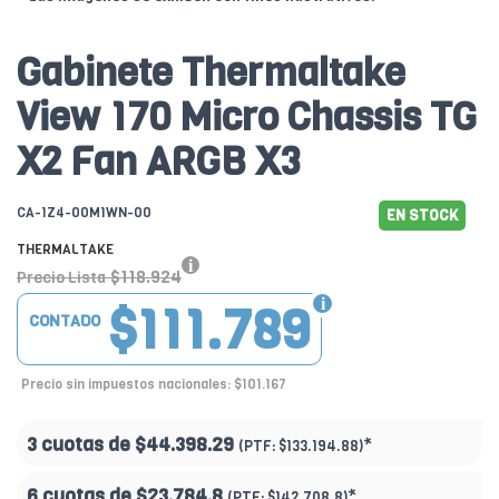
Gabinete Thermaltake
View 170 Micro Chassis TG
X2 Fan ARGB X3
CA-1Z4-00M1WN-00
EN STOCK
THERMALTAKE
$118.924
Precio Lista
$111.789
CONTADO
Precio sin impuestos nacionales: $101.167
3 cuotas de
$44.398.29
*
(PTF:
$133.194.88)
6 cuotas de
$23.784.8
*
(PTF:
$142.708.8)