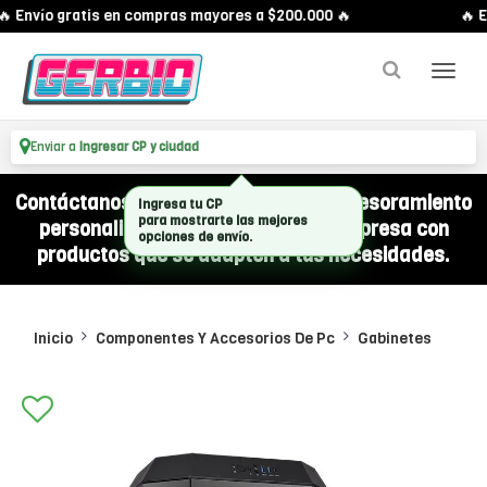
 Envío gratis en compras mayores a $200.000 🔥
🔥 E
Enviar a
Ingresar CP y ciudad
Contáctanos por WhatsApp y recibí asesoramiento
Ingresa tu CP
para mostrarte las mejores
personalizado para equipar a tu empresa con
opciones de envío.
productos que se adapten a tus necesidades.
Inicio
Componentes Y Accesorios De Pc
Gabinetes