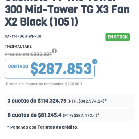
300 Mid-Tower TG X3 Fan
X2 Black (1051)
CA-1Y4-00S1WN-00
EN STOCK
THERMALTAKE
$306.227
Precio Lista
$287.853
CONTADO
Precio sin impuestos nacionales: $260.500
3 cuotas de
$114.324.75
*
(PTF:
$342.974.24)
6 cuotas de
$61.245.4
*
(PTF:
$367.472.4)
* Pagando con
Tarjetas de crédito
.