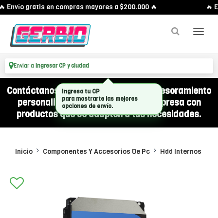
 Envío gratis en compras mayores a $200.000 🔥
🔥 E
Enviar a
Ingresar CP y ciudad
Contáctanos por WhatsApp y recibí asesoramiento
Ingresa tu CP
personalizado para equipar a tu empresa con
para mostrarte las mejores
opciones de envío.
productos que se adapten a tus necesidades.
Inicio
Componentes Y Accesorios De Pc
Hdd Internos