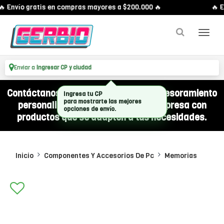
 Envío gratis en compras mayores a $200.000 🔥
🔥 En
Enviar a
Ingresar CP y ciudad
Contáctanos por WhatsApp y recibí asesoramiento
personalizado para equipar a tu empresa con
productos que se adapten a tus necesidades.
Inicio
Componentes Y Accesorios De Pc
Memorias