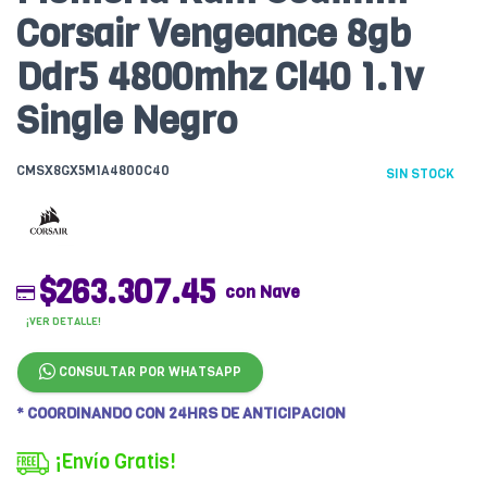
Corsair Vengeance 8gb
Ddr5 4800mhz Cl40 1.1v
Single Negro
CMSX8GX5M1A4800C40
SIN STOCK
$263.307.45
con Nave
¡VER DETALLE!
CONSULTAR POR WHATSAPP
* COORDINANDO CON 24HRS DE ANTICIPACION
¡Envío Gratis!